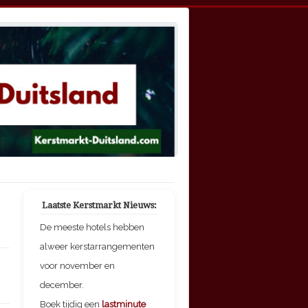
Laatste Kerstmarkt Nieuws:
De meeste hotels hebben
alweer kerstarrangementen
voor november en
december.
Boek tijdig een
lastminute