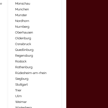
Monschau
le
Munchen
Munster
Nordhorn
Nurnberg
Oberhausen
Oldenburg
Osnabruck
Quedlinburg
Regensburg
Rostock
Rothenburg
Rüdesheim-am-rhein
Siegburg
Stuttgart
Trier
Ulm
Weimar
Winterberg